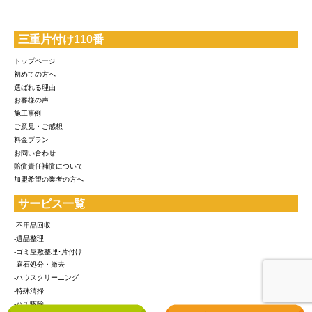
三重片付け110番
トップページ
初めての方へ
選ばれる理由
お客様の声
施工事例
ご意見・ご感想
料金プラン
お問い合わせ
賠償責任補償について
加盟希望の業者の方へ
サービス一覧
-不用品回収
-遺品整理
-ゴミ屋敷整理･片付け
-庭石処分・撤去
-ハウスクリーニング
-特殊清掃
-ハチ駆除