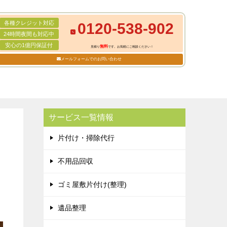
各種クレジット対応
0120-538-902
24時間夜間も対応中
安心の1億円保証付
無料
見積り
です。お気軽にご相談ください！
メールフォームでのお問い合わせ
サービス一覧情報
片付け・掃除代行
不用品回収
ゴミ屋敷片付け(整理)
遺品整理