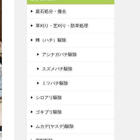
庭石処分・撤去
草刈り・芝刈り・防草処理
蜂（ハチ）駆除
アシナガバチ駆除
スズメバチ駆除
ミツバチ駆除
シロアリ駆除
ゴキブリ駆除
ムカデ(ヤスデ)駆除