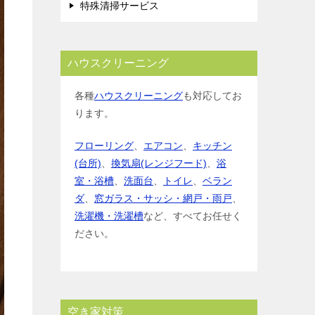
特殊清掃サービス
ハウスクリーニング
各種
ハウスクリーニング
も対応してお
ります。
フローリング
、
エアコン
、
キッチン
(台所)
、
換気扇(レンジフード)
、
浴
室・浴槽
、
洗面台
、
トイレ
、
ベラン
ダ
、
窓ガラス・サッシ・網戸・雨戸
、
洗濯機・洗濯槽
など、すべてお任せく
ださい。
空き家対策