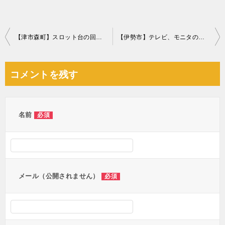
投
【津市森町】スロット台の回収・処分ご依頼 お客様の声
【伊勢市】テレビ、モニタの回収・処分ご依頼 お客様の声
稿
ナ
コメントを残す
ビ
ゲ
ー
名前
必須
シ
ョ
ン
メール（公開されません）
必須