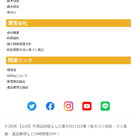
-庭木伐採
-庭木剪定
-草刈り
運営会社
-会社概要
-利用規約
-個人情報保護方針
-特定商取引法に基づく表記
関連リンク
-環境省
-SDGsについて
-家電製品協会
-遺品整理士協会
© 2026 【公式】不用品回収なら三重片付け110番｜粗大ゴミ回収・ゴミ屋
敷・遺品整理など24時間受付中！