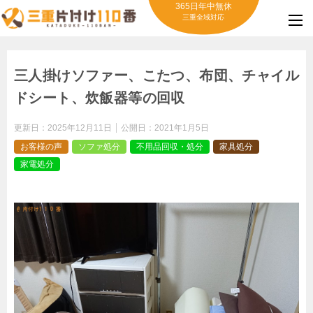
365日年中無休
三重全域対応
三人掛けソファー、こたつ、布団、チャイル
ドシート、炊飯器等の回収
更新日：
2025年12月11日
公開日：
2021年1月5日
お客様の声
ソファ処分
不用品回収・処分
家具処分
家電処分