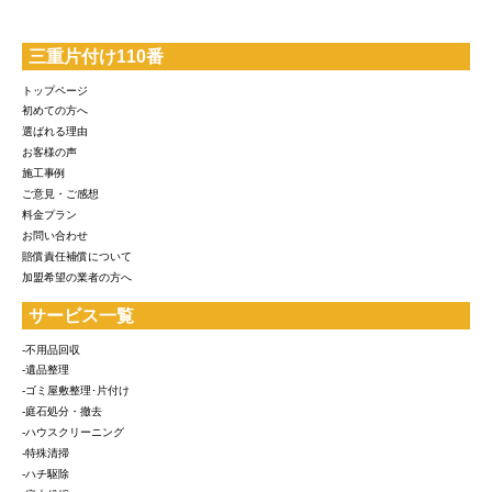
三重片付け110番
トップページ
初めての方へ
選ばれる理由
お客様の声
施工事例
ご意見・ご感想
料金プラン
お問い合わせ
賠償責任補償について
加盟希望の業者の方へ
サービス一覧
-不用品回収
-遺品整理
-ゴミ屋敷整理･片付け
-庭石処分・撤去
-ハウスクリーニング
-特殊清掃
-ハチ駆除