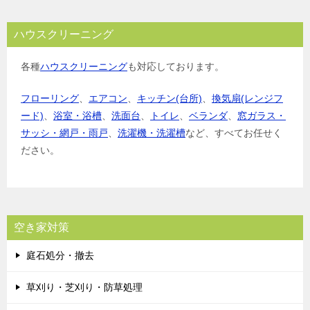
ハウスクリーニング
各種
ハウスクリーニング
も対応しております。
フローリング
、
エアコン
、
キッチン(台所)
、
換気扇(レンジフ
ード)
、
浴室・浴槽
、
洗面台
、
トイレ
、
ベランダ
、
窓ガラス・
サッシ・網戸・雨戸
、
洗濯機・洗濯槽
など、すべてお任せく
ださい。
空き家対策
庭石処分・撤去
草刈り・芝刈り・防草処理