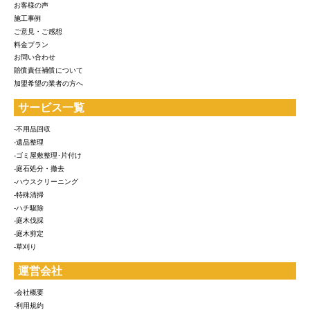
お客様の声
施工事例
ご意見・ご感想
料金プラン
お問い合わせ
賠償責任補償について
加盟希望の業者の方へ
サービス一覧
-不用品回収
-遺品整理
-ゴミ屋敷整理･片付け
-庭石処分・撤去
-ハウスクリーニング
-特殊清掃
-ハチ駆除
-庭木伐採
-庭木剪定
-草刈り
運営会社
-会社概要
-利用規約