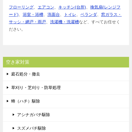
フローリング
、
エアコン
、
キッチン(台所)
、
換気扇(レンジフ
ード)
、
浴室・浴槽
、
洗面台
、
トイレ
、
ベランダ
、
窓ガラス・
サッシ・網戸・雨戸
、
洗濯機・洗濯槽
など、すべてお任せく
ださい。
空き家対策
庭石処分・撤去
草刈り・芝刈り・防草処理
蜂（ハチ）駆除
アシナガバチ駆除
スズメバチ駆除