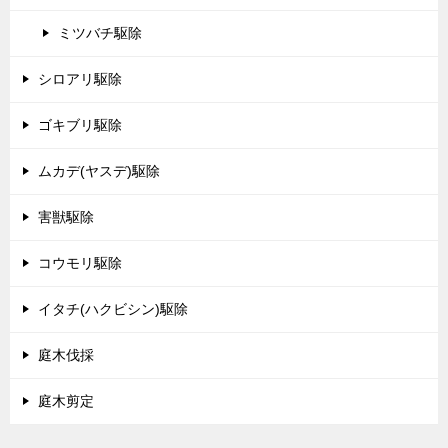
ミツバチ駆除
シロアリ駆除
ゴキブリ駆除
ムカデ(ヤスデ)駆除
害獣駆除
コウモリ駆除
イタチ(ハクビシン)駆除
庭木伐採
庭木剪定