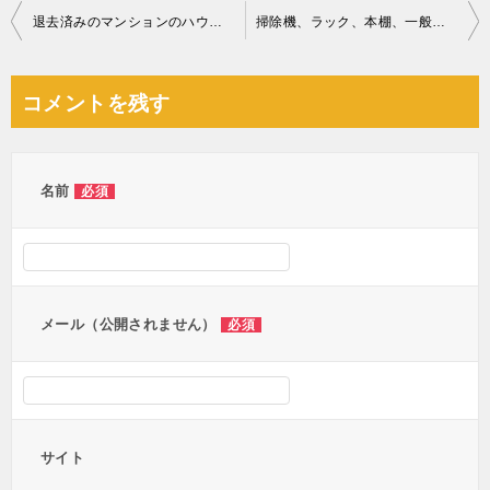
投
退去済みのマンションのハウスクリーニングご依頼 お客様の声
掃除機、ラック、本棚、一般ごみ等の回収・処分ご依頼 お客様の声
稿
ナ
コメントを残す
ビ
ゲ
ー
名前
必須
シ
ョ
ン
メール（公開されません）
必須
サイト