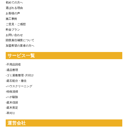
初めての方へ
選ばれる理由
お客様の声
施工事例
ご意見・ご感想
料金プラン
お問い合わせ
賠償責任補償について
加盟希望の業者の方へ
サービス一覧
-不用品回収
-遺品整理
-ゴミ屋敷整理･片付け
-庭石処分・撤去
-ハウスクリーニング
-特殊清掃
-ハチ駆除
-庭木伐採
-庭木剪定
-草刈り
運営会社