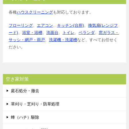
各種
ハウスクリーニング
も対応しております。
フローリング
、
エアコン
、
キッチン(台所)
、
換気扇(レンジフ
ード)
、
浴室・浴槽
、
洗面台
、
トイレ
、
ベランダ
、
窓ガラス・
サッシ・網戸・雨戸
、
洗濯機・洗濯槽
など、すべてお任せく
ださい。
空き家対策
庭石処分・撤去
草刈り・芝刈り・防草処理
蜂（ハチ）駆除