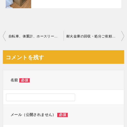
投
自転車、体重計、ホースリール、折り畳み式物干し台、掃除機等の回収
耐火金庫の回収・処分ご依頼 お客様の声
稿
ナ
コメントを残す
ビ
ゲ
ー
名前
必須
シ
ョ
ン
メール（公開されません）
必須