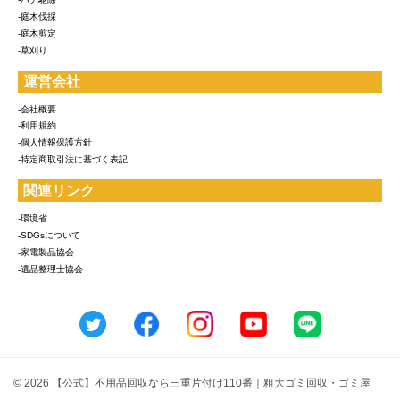
-庭木伐採
-庭木剪定
-草刈り
運営会社
-会社概要
-利用規約
-個人情報保護方針
-特定商取引法に基づく表記
関連リンク
-環境省
-SDGsについて
-家電製品協会
-遺品整理士協会
© 2026 【公式】不用品回収なら三重片付け110番｜粗大ゴミ回収・ゴミ屋