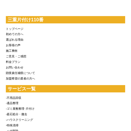
三重片付け110番
トップページ
初めての方へ
選ばれる理由
お客様の声
施工事例
ご意見・ご感想
料金プラン
お問い合わせ
賠償責任補償について
加盟希望の業者の方へ
サービス一覧
-不用品回収
-遺品整理
-ゴミ屋敷整理･片付け
-庭石処分・撤去
-ハウスクリーニング
-特殊清掃
-ハチ駆除