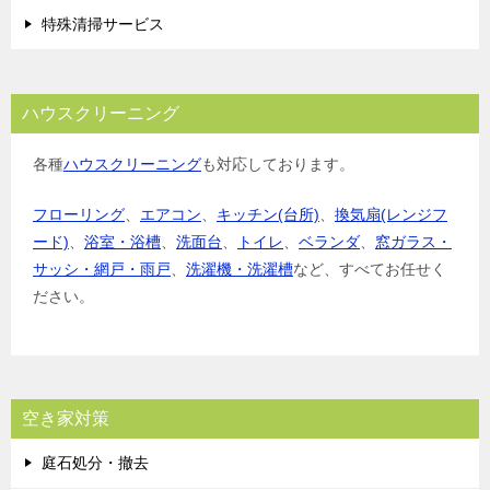
特殊清掃サービス
ハウスクリーニング
各種
ハウスクリーニング
も対応しております。
フローリング
、
エアコン
、
キッチン(台所)
、
換気扇(レンジフ
ード)
、
浴室・浴槽
、
洗面台
、
トイレ
、
ベランダ
、
窓ガラス・
サッシ・網戸・雨戸
、
洗濯機・洗濯槽
など、すべてお任せく
ださい。
空き家対策
庭石処分・撤去