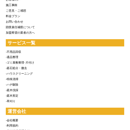
施工事例
ご意見・ご感想
料金プラン
お問い合わせ
賠償責任補償について
加盟希望の業者の方へ
サービス一覧
-不用品回収
-遺品整理
-ゴミ屋敷整理･片付け
-庭石処分・撤去
-ハウスクリーニング
-特殊清掃
-ハチ駆除
-庭木伐採
-庭木剪定
-草刈り
運営会社
-会社概要
-利用規約