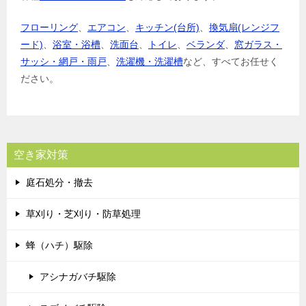
フローリング
、
エアコン
、
キッチン(台所)
、
換気扇(レンジフ
ード)
、
浴室・浴槽
、
洗面台
、
トイレ
、
ベランダ
、
窓ガラス・
サッシ・網戸・雨戸
、
洗濯機・洗濯槽
など、すべてお任せく
ださい。
空き家対策
庭石処分・撤去
草刈り・芝刈り・防草処理
蜂（ハチ）駆除
アシナガバチ駆除