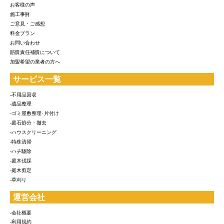
お客様の声
施工事例
ご意見・ご感想
料金プラン
お問い合わせ
賠償責任補償について
加盟希望の業者の方へ
サービス一覧
-不用品回収
-遺品整理
-ゴミ屋敷整理･片付け
-庭石処分・撤去
-ハウスクリーニング
-特殊清掃
-ハチ駆除
-庭木伐採
-庭木剪定
-草刈り
運営会社
-会社概要
-利用規約