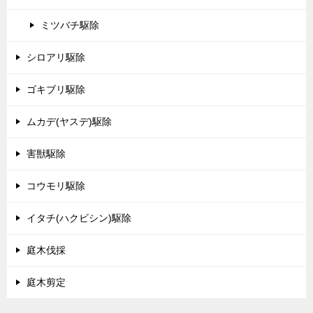
ミツバチ駆除
シロアリ駆除
ゴキブリ駆除
ムカデ(ヤスデ)駆除
害獣駆除
コウモリ駆除
イタチ(ハクビシン)駆除
庭木伐採
庭木剪定