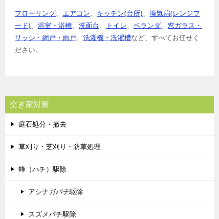
フローリング
、
エアコン
、
キッチン(台所)
、
換気扇(レンジフ
ード)
、
浴室・浴槽
、
洗面台
、
トイレ
、
ベランダ
、
窓ガラス・
サッシ・網戸・雨戸
、
洗濯機・洗濯槽
など、すべてお任せく
ださい。
空き家対策
庭石処分・撤去
草刈り・芝刈り・防草処理
蜂（ハチ）駆除
アシナガバチ駆除
スズメバチ駆除