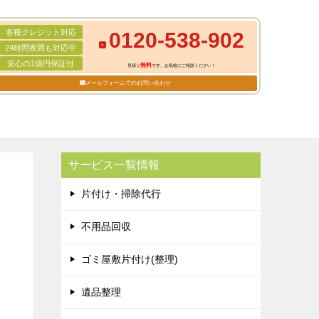
各種クレジット対応
0120-538-902
24時間夜間も対応中
安心の1億円保証付
無料
見積り
です。お気軽にご相談ください！
メールフォームでのお問い合わせ
サービス一覧情報
片付け・掃除代行
不用品回収
ゴミ屋敷片付け(整理)
遺品整理