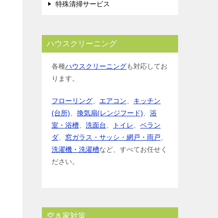
特殊清掃サービス
ハウスクリーニング
各種
ハウスクリーニング
も対応してお
ります。
フローリング
、
エアコン
、
キッチン
(台所)
、
換気扇(レンジフード)
、
浴
室・浴槽
、
洗面台
、
トイレ
、
ベラン
ダ
、
窓ガラス・サッシ・網戸・雨戸
、
洗濯機・洗濯槽
など、すべてお任せく
ださい。
空き家対策