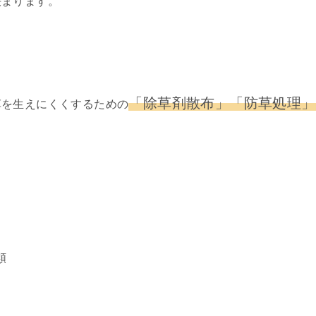
決まります。
「除草剤散布」「防草処理」
草を生えにくくするための
類