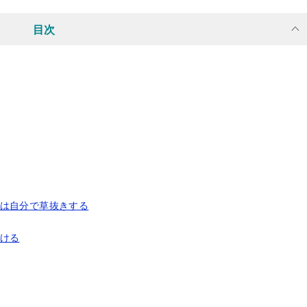
目次
所は自分で草抜きする
分ける