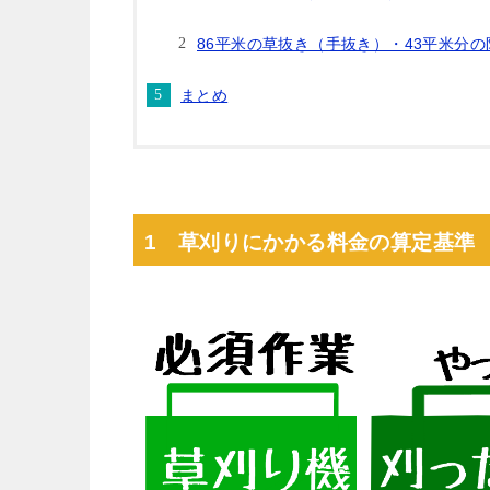
86平米の草抜き（手抜き）・43平米分
まとめ
1 草刈りにかかる料金の算定基準