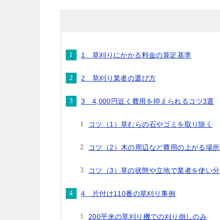
1 草刈りにかかる料金の算定基準
2 草刈り業者の選び方
3 4,000円近く費用を抑えられるコツ3選
コツ（1）草むらの石やゴミを取り除く
コツ（2）木の周辺など費用の上がる場
コツ（3）草の状態や立地で業者を使い
4 片付け110番の草刈り事例
200平米の草刈り機での刈り倒しのみ