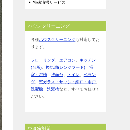
特殊清掃サービス
ハウスクリーニング
各種
ハウスクリーニング
も対応してお
ります。
フローリング
、
エアコン
、
キッチン
(台所)
、
換気扇(レンジフード)
、
浴
室・浴槽
、
洗面台
、
トイレ
、
ベラン
ダ
、
窓ガラス・サッシ・網戸・雨戸
、
洗濯機・洗濯槽
など、すべてお任せく
ださい。
空き家対策