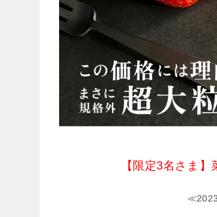
【限定3名さま】
≪20