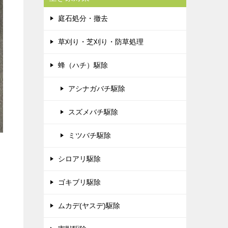
庭石処分・撤去
草刈り・芝刈り・防草処理
蜂（ハチ）駆除
アシナガバチ駆除
スズメバチ駆除
ミツバチ駆除
シロアリ駆除
ゴキブリ駆除
ムカデ(ヤスデ)駆除