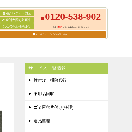
各種クレジット対応
0120-538-902
24時間夜間も対応中
安心の1億円保証付
無料
見積り
です。お気軽にご相談ください！
メールフォームでのお問い合わせ
サービス一覧情報
片付け・掃除代行
不用品回収
ゴミ屋敷片付け(整理)
遺品整理