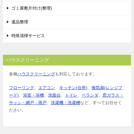
ョ
ゴミ屋敷片付け(整理)
ン
遺品整理
特殊清掃サービス
ハウスクリーニング
各種
ハウスクリーニング
も対応しております。
フローリング
、
エアコン
、
キッチン(台所)
、
換気扇(レンジフ
ード)
、
浴室・浴槽
、
洗面台
、
トイレ
、
ベランダ
、
窓ガラス・
サッシ・網戸・雨戸
、
洗濯機・洗濯槽
など、すべてお任せく
ださい。