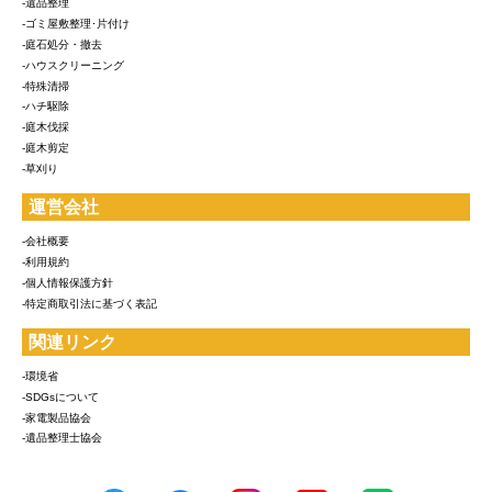
-遺品整理
-ゴミ屋敷整理･片付け
-庭石処分・撤去
-ハウスクリーニング
-特殊清掃
-ハチ駆除
-庭木伐採
-庭木剪定
-草刈り
運営会社
-会社概要
-利用規約
-個人情報保護方針
-特定商取引法に基づく表記
関連リンク
-環境省
-SDGsについて
-家電製品協会
-遺品整理士協会