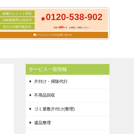
各種クレジット対応
0120-538-902
24時間夜間も対応中
安心の1億円保証付
無料
見積り
です。お気軽にご相談ください！
メールフォームでのお問い合わせ
サービス一覧情報
片付け・掃除代行
不用品回収
ゴミ屋敷片付け(整理)
遺品整理