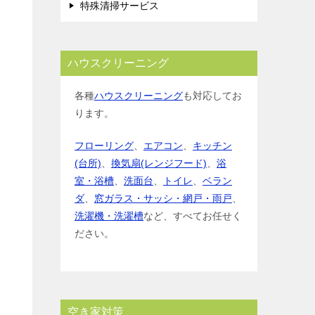
特殊清掃サービス
ハウスクリーニング
各種
ハウスクリーニング
も対応してお
ります。
フローリング
、
エアコン
、
キッチン
(台所)
、
換気扇(レンジフード)
、
浴
室・浴槽
、
洗面台
、
トイレ
、
ベラン
ダ
、
窓ガラス・サッシ・網戸・雨戸
、
洗濯機・洗濯槽
など、すべてお任せく
ださい。
空き家対策