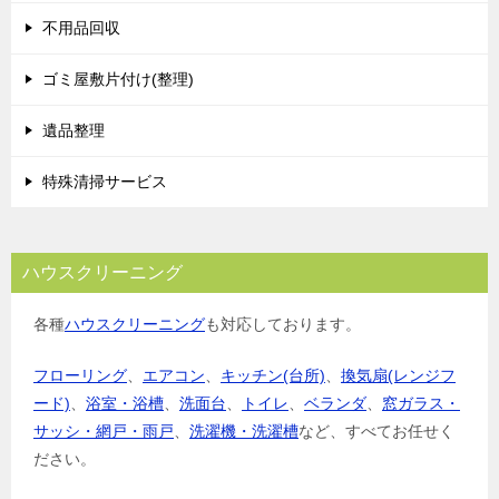
不用品回収
ゴミ屋敷片付け(整理)
遺品整理
特殊清掃サービス
ハウスクリーニング
各種
ハウスクリーニング
も対応しております。
フローリング
、
エアコン
、
キッチン(台所)
、
換気扇(レンジフ
ード)
、
浴室・浴槽
、
洗面台
、
トイレ
、
ベランダ
、
窓ガラス・
サッシ・網戸・雨戸
、
洗濯機・洗濯槽
など、すべてお任せく
ださい。