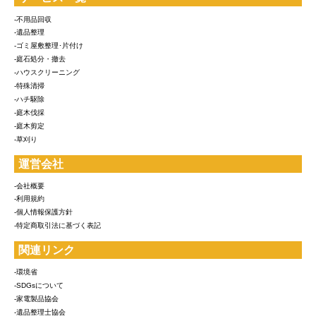
-不用品回収
-遺品整理
-ゴミ屋敷整理･片付け
-庭石処分・撤去
-ハウスクリーニング
-特殊清掃
-ハチ駆除
-庭木伐採
-庭木剪定
-草刈り
運営会社
-会社概要
-利用規約
-個人情報保護方針
-特定商取引法に基づく表記
関連リンク
-環境省
-SDGsについて
-家電製品協会
-遺品整理士協会