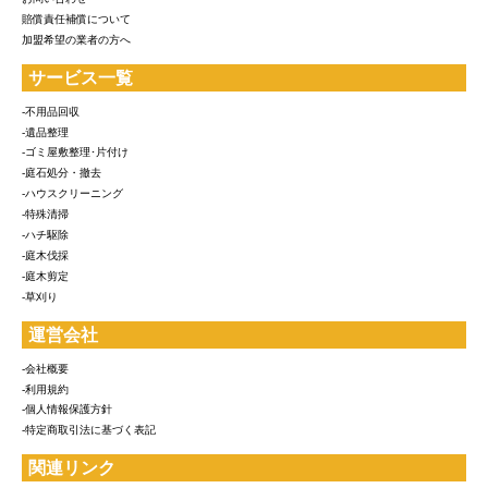
賠償責任補償について
加盟希望の業者の方へ
サービス一覧
-不用品回収
-遺品整理
-ゴミ屋敷整理･片付け
-庭石処分・撤去
-ハウスクリーニング
-特殊清掃
-ハチ駆除
-庭木伐採
-庭木剪定
-草刈り
運営会社
-会社概要
-利用規約
-個人情報保護方針
-特定商取引法に基づく表記
関連リンク