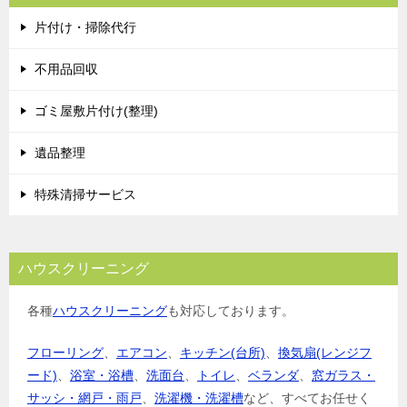
片付け・掃除代行
不用品回収
ゴミ屋敷片付け(整理)
遺品整理
特殊清掃サービス
ハウスクリーニング
各種
ハウスクリーニング
も対応しております。
フローリング
、
エアコン
、
キッチン(台所)
、
換気扇(レンジフ
ード)
、
浴室・浴槽
、
洗面台
、
トイレ
、
ベランダ
、
窓ガラス・
サッシ・網戸・雨戸
、
洗濯機・洗濯槽
など、すべてお任せく