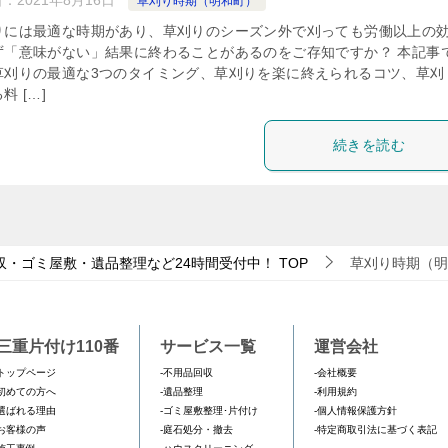
日：
2021年8月16日
草刈り時期（明和町）
りには最適な時期があり、草刈りのシーズン外で刈っても労働以上の
ず「意味がない」結果に終わることがあるのをご存知ですか？ 本記事
草刈りの最適な3つのタイミング、草刈りを楽に終えられるコツ、草刈
料 […]
続きを読む
収・ゴミ屋敷・遺品整理など24時間受付中！
TOP
草刈り時期（明
三重片付け110番
サービス一覧
運営会社
トップページ
-不用品回収
-会社概要
初めての方へ
-遺品整理
-利用規約
選ばれる理由
-ゴミ屋敷整理･片付け
-個人情報保護方針
お客様の声
-庭石処分・撤去
-特定商取引法に基づく表記