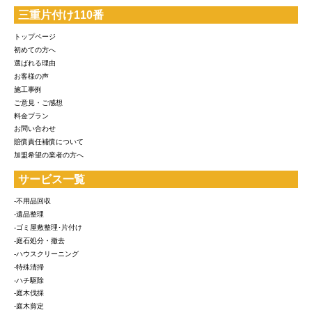
三重片付け110番
トップページ
初めての方へ
選ばれる理由
お客様の声
施工事例
ご意見・ご感想
料金プラン
お問い合わせ
賠償責任補償について
加盟希望の業者の方へ
サービス一覧
-不用品回収
-遺品整理
-ゴミ屋敷整理･片付け
-庭石処分・撤去
-ハウスクリーニング
-特殊清掃
-ハチ駆除
-庭木伐採
-庭木剪定