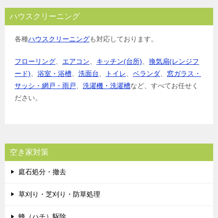
ハウスクリーニング
各種
ハウスクリーニング
も対応しております。
フローリング
、
エアコン
、
キッチン(台所)
、
換気扇(レンジフ
ード)
、
浴室・浴槽
、
洗面台
、
トイレ
、
ベランダ
、
窓ガラス・
サッシ・網戸・雨戸
、
洗濯機・洗濯槽
など、すべてお任せく
ださい。
空き家対策
庭石処分・撤去
草刈り・芝刈り・防草処理
蜂（ハチ）駆除