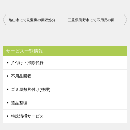
投
亀山市にて洗濯機の回収処分 お客様の声
三重県熊野市にて不用品の回収 お客様の声
稿
ナ
ビ
サービス一覧情報
ゲ
片付け・掃除代行
ー
シ
不用品回収
ョ
ゴミ屋敷片付け(整理)
ン
遺品整理
特殊清掃サービス